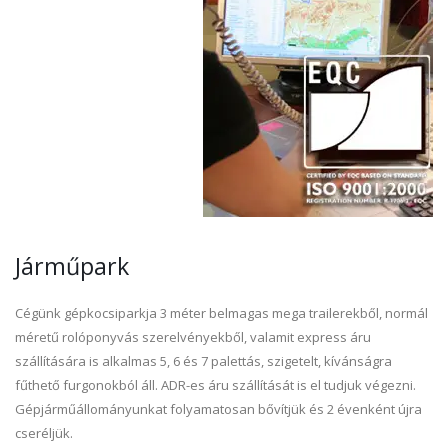
Járműpark
Cégünk gépkocsiparkja 3 méter belmagas mega trailerekből, normál
méretű rolóponyvás szerelvényekből, valamit express áru
szállítására is alkalmas 5, 6 és 7 palettás, szigetelt, kívánságra
fűthető furgonokból áll. ADR-es áru szállítását is el tudjuk végezni.
Gépjárműállományunkat folyamatosan bővítjük és 2 évenként újra
cseréljük.