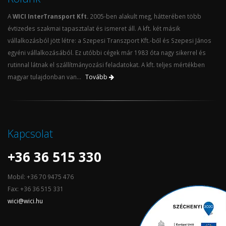
A
WICI InterTransport Kft.
2005-ben alakult meg, hátterében több
évtizedes szakmai tapasztalat és ismeret áll. A kft. két másik
vállalkozásból jött létre: a Szepesi Transzport Kft.-ből és Szepesi János
egyéni vállalkozásából. Ez utóbbi cégek már 1983 óta nagy sikerrel és
rutinnal látnak el szállítmányozási feladatokat. A kft. teljes mértékben
magyar tulajdonban van...
Tovább
Kapcsolat
+36 36 515 330
Mobil: +36 70 9475 476
Fax: +36 36 515 331
wici@wici.hu