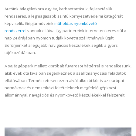
Autóink átlagéletkora egy év, karbantartásuk, fejlesztésük
rendszeres, a legmagasabb szintű környezetvédelmi kategóriát
képviselik. Gépjárműveink
műholdas nyomkövető
rendszerrel
vannak ellátva, így partnereink interneten keresztül a
nap 24 órájában nyomon tudják követni szállítmányuk útját.
Sofőrjeinket a legújabb navigációs készülékek segítik a gyors
tájékozódásban.
A saját géppark mellett kipróbált fuvarozói háttérrel is rendelkezünk,
akik évek óta kiválóan segédkeznek a szállítmányozási feladatok
ellátásában. Természetesen ezen alvállalkozói kör is az európai
normáknak és nemzetközi feltételeknek megfelelő gépkocsi-
állománnyal, navigációs és nyomkövető készülékekkel felszerelt.