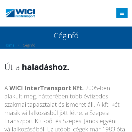
Céginfó
Home
Céginfó
sikerhez.
Út a
haladáshoz.
fejlődéshez.
A
WICI InterTransport Kft.
2005-ben
sikerhez.
alakult meg, hátterében több évtizedes
szakmai tapasztalat és ismeret áll. A kft. két
másik vállalkozásból jött létre: a Szepesi
Transzport Kft.-ből és Szepesi János egyéni
vállalkozásából. Ez utóbbi cégek már 1983 óta