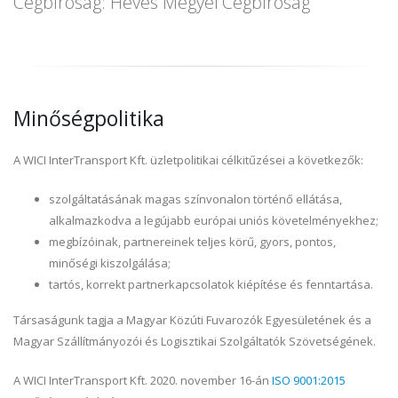
Cégbíróság: Heves Megyei Cégbíróság
Minőségpolitika
A WICI InterTransport Kft. üzletpolitikai célkitűzései a következők:
szolgáltatásának magas színvonalon történő ellátása,
alkalmazkodva a legújabb európai uniós követelményekhez;
megbízóinak, partnereinek teljes körű, gyors, pontos,
minőségi kiszolgálása;
tartós, korrekt partnerkapcsolatok kiépítése és fenntartása.
Társaságunk tagja a Magyar Közúti Fuvarozók Egyesületének és a
Magyar Szállítmányozói és Logisztikai Szolgáltatók Szövetségének.
A WICI InterTransport Kft. 2020. november 16-án
ISO 9001:2015